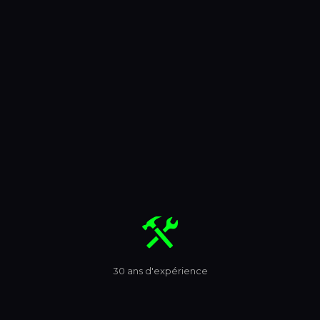
Les supports utilisés pour les panneaux
1
Alucobond
2
Forex
3
Cadres autoportants
4
Scellement mur ou sol
30 ans d'expérience