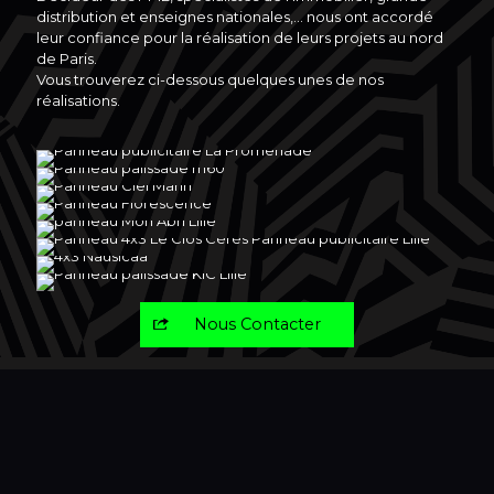
distribution et enseignes nationales,… nous ont accordé
leur confiance pour la réalisation de leurs projets au nord
de Paris.
Vous trouverez ci-dessous quelques unes de nos
réalisations.
Panneau publicitaire La Promenade
Panneau palissade M60
Panneau Ciel Marin
Panneau Florescence
Panneau Mon Abri
Panneau 4×3 Le Clos Cérès
Panneau 4×3 Nausicaa
Panneau palissade KIC Immobilier
Nous Contacter